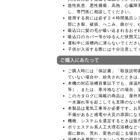
急性疾患、悪性腫瘍、高熱、心臓障
し、専門医に相談してください。
使用する前には必ず２４時間風呂シ
部にき裂、破損、へこみ、曲がり、
吸込口に髪の毛が吸い込まれるおそ
吸込口のカバー等がゆるんだ状態又
運転中に浴槽内に潜らないでくださ
子供が入浴する際には十分注意して
ご購入時には「保証書」「取扱説明
ていない場合や、紛失されたときは
本機の対応浴槽容量以下でも、保温
等）、または、寒冷地などの場合、
このカタログに掲載の商品は、屋外
一水漏れ等を起こしても支障のない
本製品は電気工事等が必要です。お
不備があると感電や火災の原因にな
機種、システムを選定するときは販
ポリエステル系人工大理石浴槽など
面に膨れ、荒れ、変色の起こる場合
浴槽の金属部にステンレス製の部品