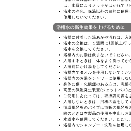
は、水質によりメッキがはがれてサ
浴水の浄化、保温以外の目的に使用
使用しないでください。
浴槽に付着した湯あかや汚れは、入
浴水の交換は、１週間に1回以上行
浴水を交換してください。
浴槽内のお湯は飲まないでください
入浴するときは、体をよく洗ってか
入浴前にかけ湯をしてください。
浴槽内でタオルを使用しないでくだ
浴槽内のお湯をシャワーに使用しな
身体に傷・化膿症のある方は、患部
高圧の気泡発生装置(ジェットバス)
ご使用にあたっては、取扱説明書を
入浴しないときは、浴槽の蓋をして
循環風呂釜のパイプは市販の風呂釜
除のときは本製品の使用を中止しお
水道水を使用してください。ただし
浴槽内でシャンプー・洗剤を使用し