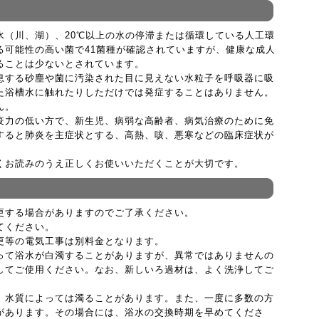
水（川、湖）、20℃以上の水の停滞または循環している人工環
る可能性の高い菌で41菌種が確認されていますが、健康な成人
ることは少ないとされています。
息する砂塵や菌に汚染された目に見えない水粒子を呼吸器に吸
た浴槽水に触れたりしただけでは発症することはありません。
ん。
疫力の低い方で、新生児、病弱な高齢者、病気治療のために免
すると肺炎を主症状とする、高熱、咳、悪寒などの臨床症状が
くお読みのうえ正しくお使いいただくことが大切です。
更する場合がありますのでご了承ください。
てください。
更等の電気工事は別料金となります。
って浴水が白濁することがありますが、異常ではありませんの
してご使用ください。なお、新しいろ過材は、よく洗浄してご
、水質によっては濁ることがあります。また、一度に多数の方
があります。その場合には、浴水の交換時期を早めてくださ