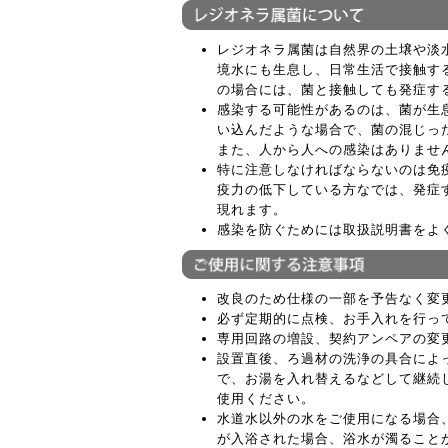
レジオネラ属菌は自然界の土壌や淡
境水にも生息し、日常生活で接触す
の場合には、菌と接触しても発症す
感染する可能性があるのは、菌が生
い込んだような場合で、菌の混じっ
また、人から人への感染はありませ
特に注意しなければならないのは免
疫力の低下している方なでは、発症
現れます。
感染を防ぐためには取扱説明書をよ
改良のため仕様の一部を予告なく変
必ず定期的に点検、お手入れを行っ
専用回路の増設、契約アンペアの変
設置直後、ろ過材の洗浄の具合によ
で、お湯を入れ替えるなどして継続
使用ください。
水道水以外の水をご使用になる場合
が入浴された場合、浴水が濁ること