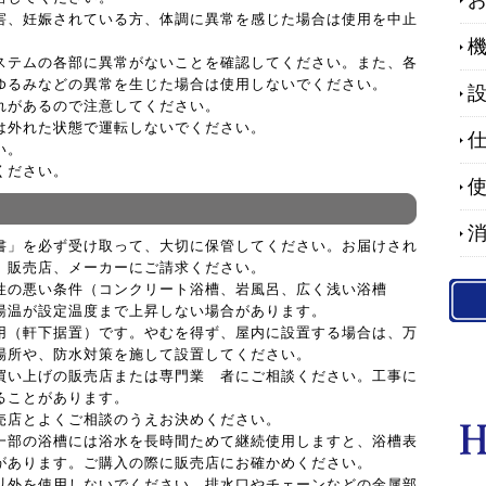
害、妊娠されている方、体調に異常を感じた場合は使用を中止
ステムの各部に異常がないことを確認してください。また、各
ゆるみなどの異常を生じた場合は使用しないでください。
れがあるので注意してください。
は外れた状態で運転しないでください。
い。
ください。
書」を必ず受け取って、大切に保管してください。お届けされ
、販売店、メーカーにご請求ください。
性の悪い条件（コンクリート浴槽、岩風呂、広く浅い浴槽
湯温が設定温度まで上昇しない場合があります。
用（軒下据置）です。やむを得ず、屋内に設置する場合は、万
場所や、防水対策を施して設置してください。
買い上げの販売店または専門業 者にご相談ください。工事に
ることがあります。
売店とよくご相談のうえお決めください。
一部の浴槽には浴水を長時間ためて継続使用しますと、浴槽表
があります。ご購入の際に販売店にお確かめください。
以外を使用しないでください。排水口やチェーンなどの金属部