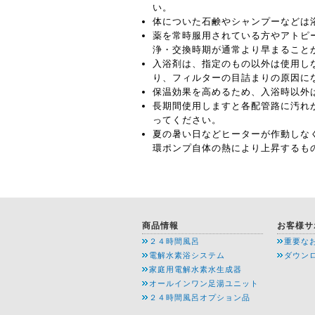
い。
体についた石鹸やシャンプーなどは
薬を常時服用されている方やアトピ
浄・交換時期が通常より早まること
入浴剤は、指定のもの以外は使用し
り、フィルターの目詰まりの原因に
保温効果を高めるため、入浴時以外
長期間使用しますと各配管路に汚れ
ってください。
夏の暑い日などヒーターが作動しな
環ポンプ自体の熱により上昇するも
商品情報
お客様サ
２４時間風呂
重要な
電解水素浴システム
ダウン
家庭用電解水素水生成器
オールインワン足湯ユニット
２４時間風呂オプション品