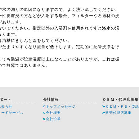
浴水の濁りの原因になりますので、よく洗い流してください。
ー性皮膚炎の方などが入浴する場合、フィルターやろ過材の洗
があります。
ないでください。指定以外の入浴剤を使用されますと浴水の濁
なります。
は浴槽にきちんと蓋をしてください。
がたまりやすくなり流量が低下します。定期的に配管洗浄を行
くても湯温が設定温度以上になることがありますが、これは循
ので故障ではありません。
ポート
会社情報
ＯＥＭ・代理店募集
お知らせ
トップメッセージ
ＯＥＭ・ＰＢ・委託
ロードサービス
会社概要
販売代理店募集
会社沿革