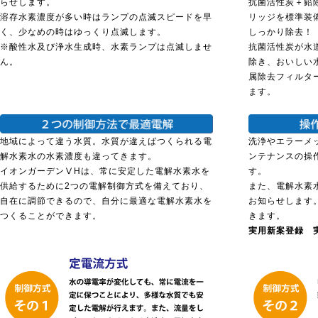
らせします。
抗菌活性炭＋鉛
溶存水素濃度が多い時はランプの点滅スピードを早
リッジを標準装
く、少なめの時はゆっくり点滅します。
しっかり除去！
※酸性水及び浄水生成時、水素ランプは点滅しませ
抗菌活性炭が水
ん。
除き、おいしい
属除去フィルタ
ます。
地域によって違う水質。水質が違えばつくられる電
洗浄やエラーメ
解水素水の水素濃度も違ってきます。
ンテナンスの操
イオンガーデンⅤHは、常に安定した電解水素水を
す。
供給するために2つの電解制御方式を備えており、
また、電解水素
自在に調節できるので、自分に最適な電解水素水を
お知らせします
つくることができます。
きます。
実用新案登録 実開