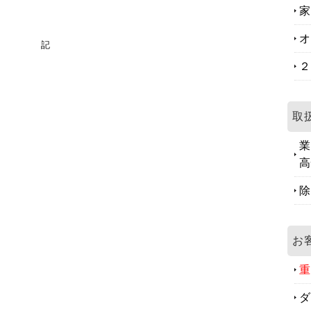
家
オ
記
２
取
業
高
除
お
重
ダ