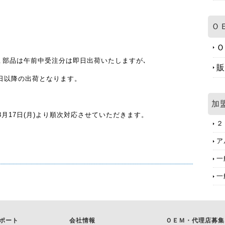
Ｏ
Ｏ
､部品は午前中受注分は即日出荷いたしますが､
販
日以降の出荷となります。
加
月17日(月)より順次対応させていただきます。
２
ア
一
一
ポート
会社情報
ＯＥＭ・代理店募集