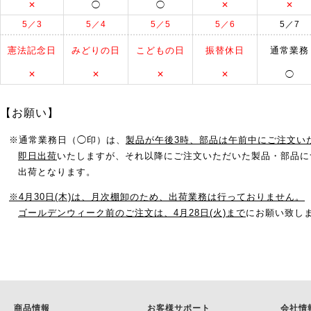
✕
◯
◯
✕
✕
5／3
5／4
5／5
5／6
5／7
憲法記念日
みどりの日
こどもの日
振替休日
通常業務
✕
✕
✕
✕
◯
【お願い】
※通常業務日（◯印）は、
製品が午後3時、部品は午前中にご注文い
即日出荷
いたしますが、それ以降にご注文いただいた製品・部品に
出荷となります。
※4月30日(木)は、月次棚卸のため、出荷業務は行っておりません。
ゴールデンウィーク前のご注文は、4月28日(火)まで
にお願い致し
商品情報
お客様サポート
会社情