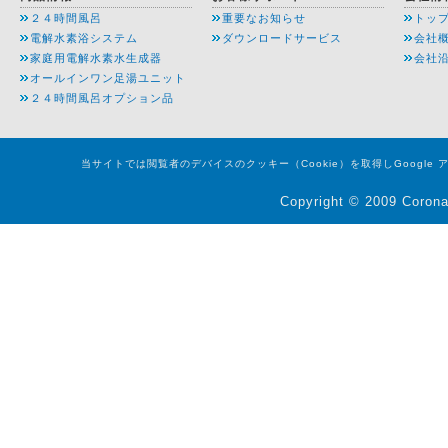
２４時間風呂
重要なお知らせ
トッ
電解水素浴システム
ダウンロードサービス
会社
家庭用電解水素水生成器
会社
オールインワン足湯ユニット
２４時間風呂オプション品
当サイトでは閲覧者のデバイスのクッキー（Cookie）を取得しGoogl
Copyright © 2009 Corona 