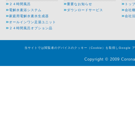
２４時間風呂
重要なお知らせ
トッ
電解水素浴システム
ダウンロードサービス
会社
家庭用電解水素水生成器
会社
オールインワン足湯ユニット
２４時間風呂オプション品
当サイトでは閲覧者のデバイスのクッキー（Cookie）を取得しGoogl
Copyright © 2009 Corona 